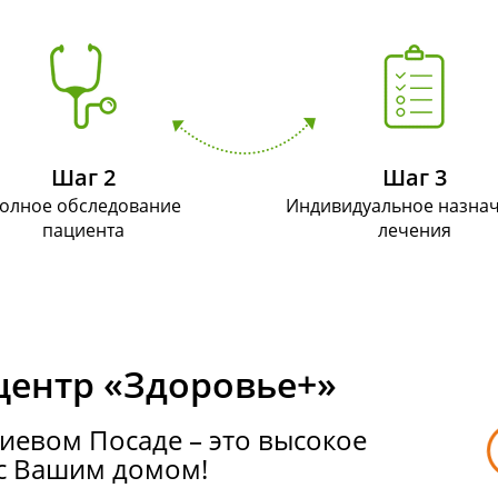
Шаг 2
Шаг 3
олное обследование
Индивидуальное назна
пациента
лечения
ентр «Здоровье+»
иевом Посаде – это высокое
 с Вашим домом!