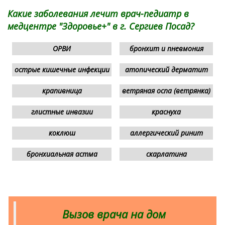
Какие заболевания лечит врач-педиатр в
медцентре "Здоровье+" в г. Сергиев Посад?
ОРВИ
бронхит и пневмония
острые кишечные инфекции
атопический дерматит
крапивница
ветряная оспа (ветрянка)
глистные инвазии
краснуха
коклюш
аллергический ринит
бронхиальная астма
скарлатина
Вызов врача на дом