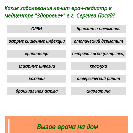
Какие заболевания лечит врач-педиатр в
медцентре "Здоровье+" в г. Сергиев Посад?
ОРВИ
бронхит и пневмония
острые кишечные инфекции
атопический дерматит
крапивница
ветряная оспа (ветрянка)
глистные инвазии
краснуха
коклюш
аллергический ринит
бронхиальная астма
скарлатина
Вызов врача на дом